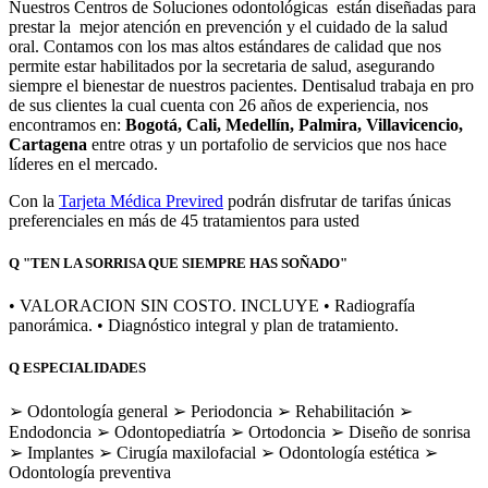
Nuestros Centros de Soluciones odontológicas están diseñadas para
prestar la mejor atención en prevención y el cuidado de la salud
oral. Contamos con los mas altos estándares de calidad que nos
permite estar habilitados por la secretaria de salud, asegurando
siempre el bienestar de nuestros pacientes. Dentisalud trabaja en pro
de sus clientes la cual cuenta con 26 años de experiencia, nos
encontramos en:
Bogotá, Cali, Medellín, Palmira, Villavicencio,
Cartagena
entre otras y un portafolio de servicios que nos hace
líderes en el mercado.
Con la
Tarjeta Médica Previred
podrán disfrutar de tarifas únicas
preferenciales en más de 45 tratamientos para usted
Q
"TEN LA SORRISA QUE SIEMPRE HAS SOÑADO"
• VALORACION SIN COSTO. INCLUYE • Radiografía
panorámica. • Diagnóstico integral y plan de tratamiento.
Q
ESPECIALIDADES
➢ Odontología general ➢ Periodoncia ➢ Rehabilitación ➢
Endodoncia ➢ Odontopediatría ➢ Ortodoncia ➢ Diseño de sonrisa
➢ Implantes ➢ Cirugía maxilofacial ➢ Odontología estética ➢
Odontología preventiva