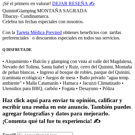
¡Sé el primero en valorar!
DEJAR RESEÑA ✍
QuininiGlamping MONTAÑA SAGRADA
Tibacuy- Cundinamarca.
Celebra tus fechas especiales con nosotros.
Con la
Tarjeta Médica Previred
obtienes beneficios con tarifas
preferenciales o descuentos especiales en todos sus servicios.
Q
DISFRUTA DE
• Alojamiento • Balcón y glamping con vista al valle del Magdalena,
Nevado del Tolima, Santa Isabel y Ruiz, cerro del Quinini, Montaña
de peñas blancas. • Ingreso al bosque de robles, parque del Quinini.
(caminata ecológica) • Juegos de mesa • Baño privado "agua temp.
ambiente" • Malla Catamarán • Hamaca • Jacuzzi Climatizado •
Utensilios para BBQ, carbón • Fogata • Desayuno • Póliza
Haz click aquí para enviar tu opinión, calificar y
escribir una reseña en este anuncio. También puedes
agregar fotografías y datos para mejorarlo.
¡Comenta qué tal fue tu experiencia! ✍
Email
*