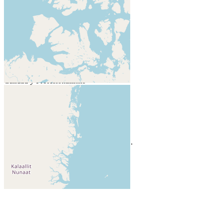
Avance
Gloria Leonor Espinoza
Optómetra
Calidad y Profesionalismo
Florencia
Calle 15 #13-57, Florencia, Ca...
Close menu