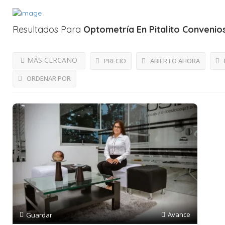
Resultados Para
Optometría En Pitalito
Convenio
MÁS CERCANO
PRECIO
ABIERTO AHORA
ORDENAR POR
Avance
Guardar