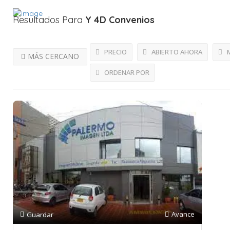
Resultados Para
Y 4D
Convenios
PRECIO
ABIERTO AHORA
M
MÁS CERCANO
ORDENAR POR
Avance
Guardar