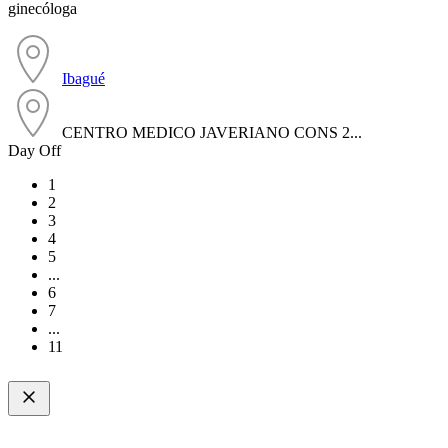
ginecóloga
Ibagué
CENTRO MEDICO JAVERIANO CONS 2...
Day Off
1
2
3
4
5
...
6
7
...
11