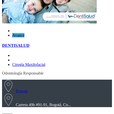
Guardar
Avance
DENTISALUD
Cirugía Maxilofacial
Odontología Responsable
Bogotá
Carrera 49b #91-91, Bogotá, Co...