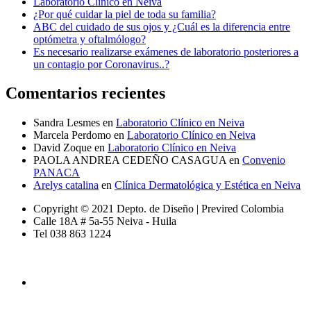
Laboratorio Clínico en Neiva
¿Por qué cuidar la piel de toda su familia?
ABC del cuidado de sus ojos y ¿Cuál es la diferencia entre
optómetra y oftalmólogo?
Es necesario realizarse exámenes de laboratorio posteriores a
un contagio por Coronavirus..?
Comentarios recientes
Sandra Lesmes
en
Laboratorio Clínico en Neiva
Marcela Perdomo
en
Laboratorio Clínico en Neiva
David Zoque
en
Laboratorio Clínico en Neiva
PAOLA ANDREA CEDEÑO CASAGUA
en
Convenio
PANACA
Arelys catalina
en
Clínica Dermatológica y Estética en Neiva
Copyright © 2021 Depto. de Diseño | Previred Colombia
Calle 18A # 5a-55 Neiva - Huila
Tel 038 863 1224