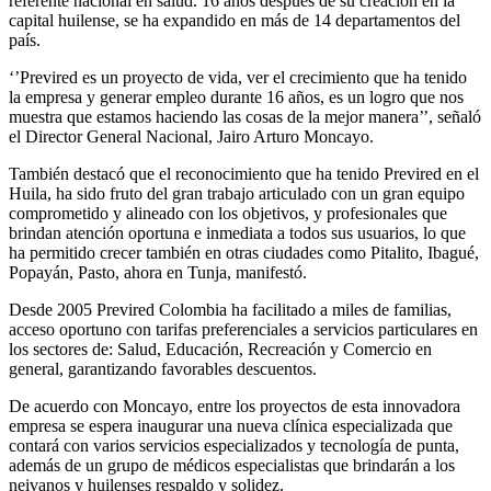
referente nacional en salud. 16 años después de su creación en la
capital huilense, se ha expandido en más de 14 departamentos del
país.
‘’Previred es un proyecto de vida, ver el crecimiento que ha tenido
la empresa y generar empleo durante 16 años, es un logro que nos
muestra que estamos haciendo las cosas de la mejor manera’’, señaló
el Director General Nacional, Jairo Arturo Moncayo.
También destacó que el reconocimiento que ha tenido Previred en el
Huila, ha sido fruto del gran trabajo articulado con un gran equipo
comprometido y alineado con los objetivos, y profesionales que
brindan atención oportuna e inmediata a todos sus usuarios, lo que
ha permitido crecer también en otras ciudades como Pitalito, Ibagué,
Popayán, Pasto, ahora en Tunja, manifestó.
Desde 2005 Previred Colombia ha facilitado a miles de familias,
acceso oportuno con tarifas preferenciales a servicios particulares en
los sectores de: Salud, Educación, Recreación y Comercio en
general, garantizando favorables descuentos.
De acuerdo con Moncayo, entre los proyectos de esta innovadora
empresa se espera inaugurar una nueva clínica especializada que
contará con varios servicios especializados y tecnología de punta,
además de un grupo de médicos especialistas que brindarán a los
neivanos y huilenses respaldo y solidez.