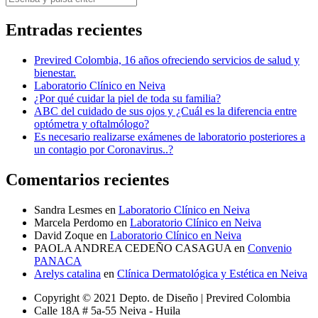
Entradas recientes
Previred Colombia, 16 años ofreciendo servicios de salud y
bienestar.
Laboratorio Clínico en Neiva
¿Por qué cuidar la piel de toda su familia?
ABC del cuidado de sus ojos y ¿Cuál es la diferencia entre
optómetra y oftalmólogo?
Es necesario realizarse exámenes de laboratorio posteriores a
un contagio por Coronavirus..?
Comentarios recientes
Sandra Lesmes
en
Laboratorio Clínico en Neiva
Marcela Perdomo
en
Laboratorio Clínico en Neiva
David Zoque
en
Laboratorio Clínico en Neiva
PAOLA ANDREA CEDEÑO CASAGUA
en
Convenio
PANACA
Arelys catalina
en
Clínica Dermatológica y Estética en Neiva
Copyright © 2021 Depto. de Diseño | Previred Colombia
Calle 18A # 5a-55 Neiva - Huila