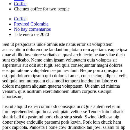
Coffee
Chemex coffee for two people
Coffee
Previred Colombia
No hay comentarios
1 de enero de 2020
Sed ut perspiciatis unde omnis iste natus error sit voluptatem
accusantium doloremque laudantium, totam rem aperiam, eaque ipsa
quae ab illo inventore veritatis et quasi arch itecto beatae vitae dicta
sunt explicabo. Nemo enim ipsam voluptatem quia voluptas sit
aspernatur aut odit aut fugit, sed quia consequuntur magni dolores
eos qui ratione voluptatem sequi nesciunt. Neque porro quisquam
est, qui dolorem ipsum quia dolor sit amet, consectetur, adipisci velit,
sed quia non numquam eius modi tempora incidunt ut labore et
dolore magnam aliquam quaerat voluptatem. Ut enim ad minima
veniam, quis nostrum exercitationem ullam corporis suscipit
laboriosam,
nisi ut aliquid ex ea comm odi consequatur? Quis autem vel eum
iure reprehenderit qui in ea voluptate velit esse Tender loin fatback
shank ball tip pastrami pork chop strip steak. Swine kielbasa pig
doner ribeye andouille pastrami pork kevin. Pork loin chuck ham
pork capicola. Pancetta t-bone cow drumstick tail jowl salami tri-tip