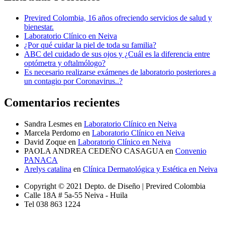
Previred Colombia, 16 años ofreciendo servicios de salud y
bienestar.
Laboratorio Clínico en Neiva
¿Por qué cuidar la piel de toda su familia?
ABC del cuidado de sus ojos y ¿Cuál es la diferencia entre
optómetra y oftalmólogo?
Es necesario realizarse exámenes de laboratorio posteriores a
un contagio por Coronavirus..?
Comentarios recientes
Sandra Lesmes
en
Laboratorio Clínico en Neiva
Marcela Perdomo
en
Laboratorio Clínico en Neiva
David Zoque
en
Laboratorio Clínico en Neiva
PAOLA ANDREA CEDEÑO CASAGUA
en
Convenio
PANACA
Arelys catalina
en
Clínica Dermatológica y Estética en Neiva
Copyright © 2021 Depto. de Diseño | Previred Colombia
Calle 18A # 5a-55 Neiva - Huila
Tel 038 863 1224