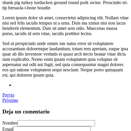
shank pig turkey turducken ground round pork swine. Prosciutto tri-
tip bresaola t-bone boudin
Lorem ipsum dolor sit amet, consectetur adipiscing elit. Nullam vitae
nisi sed felis iaculis tempus ut a urna. Duis ma ximus nisi non lacus
hendrerit elementum. Duis sit amet sem odio. Maecenas massa
purus, iaculis id sem vitae, iaculis porttitor lectus.
Sed ut perspiciatis unde omnis iste natus error sit voluptatem
accusantium doloremque laudantium, totam rem aperiam, eaque ipsa
quae ab illo inventore veritatis et quasi arch itecto beatae vitae dicta
sunt explicabo. Nemo enim ipsam voluptatem quia voluptas sit
aspernatur aut odit aut fugit, sed quia consequuntur magni dolores
eos qui ratione voluptatem sequi nesciunt. Neque porro quisquam
est, qui dolorem ipsum quia.
Previo
Próximo
Deja un comentario
Nombre
Email