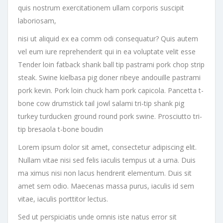
quis nostrum exercitationem ullam corporis suscipit
laboriosam,
nisi ut aliquid ex ea comm odi consequatur? Quis autem
vel eum iure reprehenderit qui in ea voluptate velit esse
Tender loin fatback shank ball tip pastrami pork chop strip
steak. Swine kielbasa pig doner ribeye andouille pastrami
pork kevin. Pork loin chuck ham pork capicola. Pancetta t-
bone cow drumstick tail jowl salami tri-tip shank pig
turkey turducken ground round pork swine. Prosciutto tri-
tip bresaola t-bone boudin
Lorem ipsum dolor sit amet, consectetur adipiscing elit.
Nullam vitae nisi sed felis iaculis tempus ut a urna. Duis
ma ximus nisi non lacus hendrerit elementum. Duis sit
amet sem odio. Maecenas massa purus, iaculis id sem
vitae, iaculis porttitor lectus.
Sed ut perspiciatis unde omnis iste natus error sit