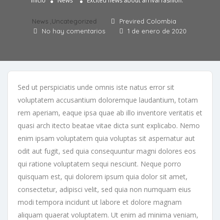
Inicio
News
Excited news about arrival fashion.
News
,
Uncategorized
Previred Colombia
No hay comentarios
1 de enero de 2020
Sed ut perspiciatis unde omnis iste natus error sit
voluptatem accusantium doloremque laudantium, totam
rem aperiam, eaque ipsa quae ab illo inventore veritatis et
quasi arch itecto beatae vitae dicta sunt explicabo. Nemo
enim ipsam voluptatem quia voluptas sit aspernatur aut
odit aut fugit, sed quia consequuntur magni dolores eos
qui ratione voluptatem sequi nesciunt. Neque porro
quisquam est, qui dolorem ipsum quia dolor sit amet,
consectetur, adipisci velit, sed quia non numquam eius
modi tempora incidunt ut labore et dolore magnam
aliquam quaerat voluptatem. Ut enim ad minima veniam,