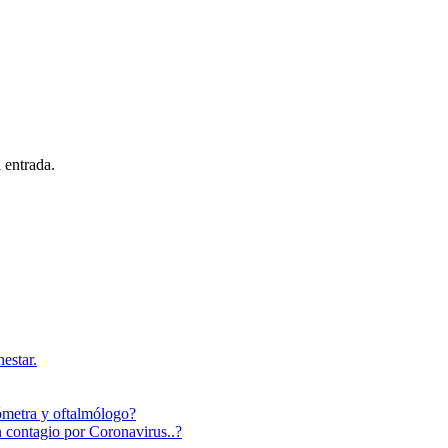
 entrada.
estar.
tómetra y oftalmólogo?
n contagio por Coronavirus..?