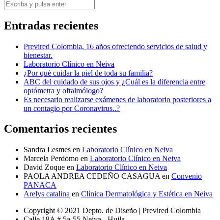
Entradas recientes
Previred Colombia, 16 años ofreciendo servicios de salud y
bienestar.
Laboratorio Clínico en Neiva
¿Por qué cuidar la piel de toda su familia?
ABC del cuidado de sus ojos y ¿Cuál es la diferencia entre
optómetra y oftalmólogo?
Es necesario realizarse exámenes de laboratorio posteriores a
un contagio por Coronavirus..?
Comentarios recientes
Sandra Lesmes
en
Laboratorio Clínico en Neiva
Marcela Perdomo
en
Laboratorio Clínico en Neiva
David Zoque
en
Laboratorio Clínico en Neiva
PAOLA ANDREA CEDEÑO CASAGUA
en
Convenio
PANACA
Arelys catalina
en
Clínica Dermatológica y Estética en Neiva
Copyright © 2021 Depto. de Diseño | Previred Colombia
Calle 18A # 5a-55 Neiva - Huila