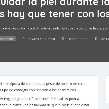
idar la piel durante l
s hay que tener con los
 debemos cuidar la piel durante la pandemia y que precauciones hay que ten
acionales
Previred Colombia
7 comentarios
1 de j
e en época de pandemia, a pesar de no salir de casa,
r tipo de contagio con relación a los cosméticos.
w England Journal of medicine”. El Covid-19 podría
nsar que exista una posibilidad de que el virus puede estar