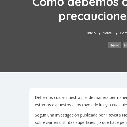
Como debemos cu
precaucione
Inicio
Neiva
Como
Neiva
,
N
Debemos cuidar nuestra piel de manera permanent
estamos expuestos a los rayos de luz y a cualquie
Según una investigación publicada por “Revista Ne
sobrevivir en distintas superficies (lo que hace pe